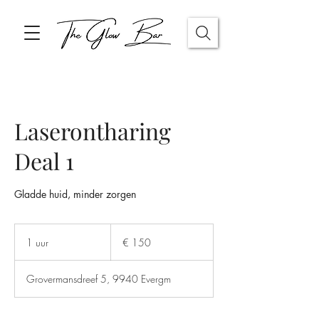
Laserontharing
Deal 1
Gladde huid, minder zorgen
150
euro
1 uur
1
€ 150
u
u
Grovermansdreef 5, 9940 Evergm