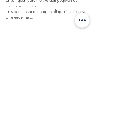
Er kan geen garantie worden gegeven op
specifieke resultaten.
Er is geen recht op terugbetaling bij subjectieve
ontevredenheid.
Contactgegevens
Grovermansdreef 5, Evergem, Belgium
+32486130039
info@the-glow-bar.be