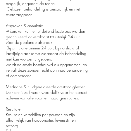
mogelijk, ongeacht de reden.
-Gekozen behandeling is persoonlijk en niet
overdraagbaar.
Afspraken & annulatie
-Afspraken kunnen uitsluitend kosteloos worden
geannuleerd of verplaatst tot uiterlijk 24 uur
vóór de geplande afspraak.
-Bij annulatie binnen 24 uur, bij no-show of
laattijdige aankomst waardoor de behandeling
niet kan worden uitgevoerd:
wordt de sessie beschouwd als opgenomen, en
vervalt deze zonder recht op inhaalbehandeling
of compensatie.
Medische & huidgerelateerde omstandigheden
De klant is zelf verantwoordelijk voor het correct
naleven van alle voor- en nazorginstructies.
Resultaten
Resultaten verschillen per persoon en zijn
afhankelijk van huidconditie, levensstijl en
nazorg.