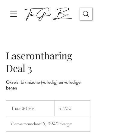
Laserontharing
Deal 3
Oksels, bikinizone (volledig) en volledige
benen
250
euro
1 uur 30 min.
1
€ 250
u
u
Grovermansdreef 5, 9940 Evergm
3
0