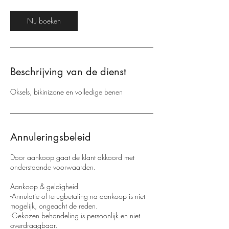
m
i
Nu boeken
n
.
Beschrijving van de dienst
Oksels, bikinizone en volledige benen
Annuleringsbeleid
Door aankoop gaat de klant akkoord met
onderstaande voorwaarden.
Aankoop & geldigheid
-Annulatie of terugbetaling na aankoop is niet
mogelijk, ongeacht de reden.
-Gekozen behandeling is persoonlijk en niet
overdraagbaar.