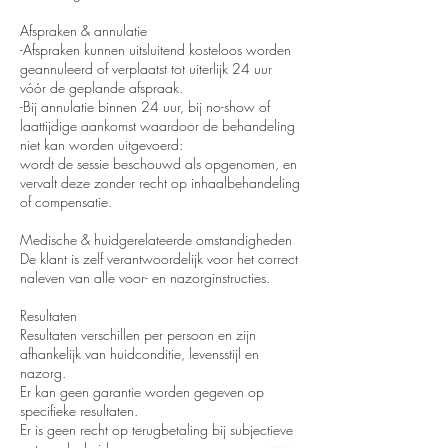
Afspraken & annulatie
-Afspraken kunnen uitsluitend kosteloos worden
geannuleerd of verplaatst tot uiterlijk 24 uur
vóór de geplande afspraak.
-Bij annulatie binnen 24 uur, bij no-show of
laattijdige aankomst waardoor de behandeling
niet kan worden uitgevoerd:
wordt de sessie beschouwd als opgenomen, en
vervalt deze zonder recht op inhaalbehandeling
of compensatie.
Medische & huidgerelateerde omstandigheden
De klant is zelf verantwoordelijk voor het correct
naleven van alle voor- en nazorginstructies.
Resultaten
Resultaten verschillen per persoon en zijn
afhankelijk van huidconditie, levensstijl en
nazorg.
Er kan geen garantie worden gegeven op
specifieke resultaten.
Er is geen recht op terugbetaling bij subjectieve