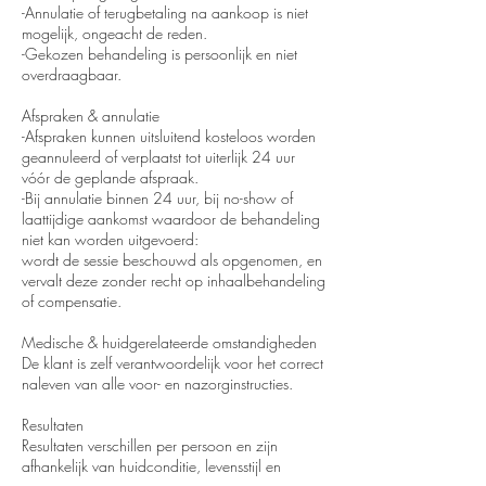
-Annulatie of terugbetaling na aankoop is niet
mogelijk, ongeacht de reden.
-Gekozen behandeling is persoonlijk en niet
overdraagbaar.
Afspraken & annulatie
-Afspraken kunnen uitsluitend kosteloos worden
geannuleerd of verplaatst tot uiterlijk 24 uur
vóór de geplande afspraak.
-Bij annulatie binnen 24 uur, bij no-show of
laattijdige aankomst waardoor de behandeling
niet kan worden uitgevoerd:
wordt de sessie beschouwd als opgenomen, en
vervalt deze zonder recht op inhaalbehandeling
of compensatie.
Medische & huidgerelateerde omstandigheden
De klant is zelf verantwoordelijk voor het correct
naleven van alle voor- en nazorginstructies.
Resultaten
Resultaten verschillen per persoon en zijn
afhankelijk van huidconditie, levensstijl en