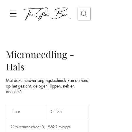
Microneedling -
Hals
Met deze huidverjongingstechniek kan de huid
op het gezicht, de ogen, lippen, nek en
decolleté
135
euro
1 uur
1
€ 135
u
u
Grovermansdreef 5, 9940 Evergm