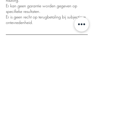
nazorg.
Er kan geen garantie worden gegeven op
specifieke resultaten.
Er is geen recht op terugbetaling bij subjectieve
ontevredenheid.
Contactgegevens
Grovermansdreef 5, Evergem, Belgium
+32486130039
info@the-glow-bar.be